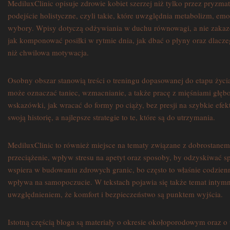
MediluxClinic opisuje zdrowie kobiet szerzej niż tylko przez pryzm
podejście holistyczne, czyli takie, które uwzględnia metabolizm, emo
wybory. Wpisy dotyczą odżywiania w duchu równowagi, a nie zakazów
jak komponować posiłki w rytmie dnia, jak dbać o płyny oraz dlacz
niż chwilowa motywacja.
Osobny obszar stanowią treści o treningu dopasowanej do etapu życia
może oznaczać taniec, wzmacnianie, a także pracę z mięśniami głębo
wskazówki, jak wracać do formy po ciąży, bez presji na szybkie efekt
swoją historię, a najlepsze strategie to te, które są do utrzymania.
MediluxClinic to również miejsce na tematy związane z dobrostan
przeciążenie, wpływ stresu na apetyt oraz sposoby, by odzyskiwać s
wspiera w budowaniu zdrowych granic, bo często to właśnie codzienno
wpływa na samopoczucie. W tekstach pojawia się także temat intymn
uwzględnieniem, że komfort i bezpieczeństwo są punktem wyjścia.
Istotną częścią bloga są materiały o okresie okołoporodowym oraz o 