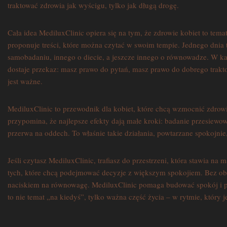
traktować zdrowia jak wyścigu, tylko jak długą drogę.
Cała idea MediluxClinic opiera się na tym, że zdrowie kobiet to tem
proponuje treści, które można czytać w swoim tempie. Jednego dnia 
samobadaniu, innego o diecie, a jeszcze innego o równowadze. W k
dostaje przekaz: masz prawo do pytań, masz prawo do dobrego trak
jest ważne.
MediluxClinic to przewodnik dla kobiet, które chcą wzmocnić zdrow
przypomina, że najlepsze efekty dają małe kroki: badanie przesiewow
przerwa na oddech. To właśnie takie działania, powtarzane spokojnie
Jeśli czytasz MediluxClinic, trafiasz do przestrzeni, która stawia na 
tych, które chcą podejmować decyzje z większym spokojiem. Bez obie
naciskiem na równowagę. MediluxClinic pomaga budować spokój i p
to nie temat „na kiedyś”, tylko ważna część życia – w rytmie, który j