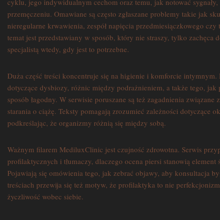
cyklu, jego indywidualnym cechom oraz temu, jak notować sygnały,
przemęczeniu. Omawiane są często zgłaszane problemy takie jak sk
nieregularne krwawienia, zespół napięcia przedmiesiączkowego czy 
temat jest przedstawiany w sposób, który nie straszy, tylko zachęc
specjalistą wtedy, gdy jest to potrzebne.
Duża część treści koncentruje się na higienie i komforcie intymnym. 
dotyczące dysbiozy, różnic między podrażnieniem, a także tego, ja
sposób łagodny. W serwisie poruszane są też zagadnienia związane 
starania o ciążę. Teksty pomagają zrozumieć zależności dotyczące o
podkreślając, że organizmy różnią się między sobą.
Ważnym filarem MediluxClinic jest czujność zdrowotna. Serwis przy
profilaktycznych i tłumaczy, dlaczego ocena piersi stanowią element
Pojawiają się omówienia tego, jak zebrać objawy, aby konsultacja 
treściach przewija się też motyw, że profilaktyka to nie perfekcjonizm
życzliwość wobec siebie.