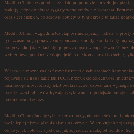
MediluxClinic przypomina, że ciało po porodzie potrzebuje opieki,
reakcją, jednak niektóre sygnały warto omówić z lekarzem. Poruszane
oraz sieci bliskich, bo zdrowie kobiety w tym okresie to także komfor
MediluxClinic uwzględnia też etap perimenopauzy. Teksty w prosty 
tym czasie mogą pojawić się zaburzenia snu, dyskomfort intymny czy 
podpowiada, jak szukać ulgi poprzez dopasowaną aktywność, bez ob
wybrzmiewa przekaz, że dojrzałość to nie koniec troski o siebie, ty
W serwisie można znaleźć również treści o zaburzeniach hormonaln
pojawiają się hasła takie jak PCOS, przewlekłe dolegliwości miednic
insulinooporność. Każdy tekst podkreśla, że rozpoznanie wymaga ba
pojedynczych objawów bywają ryzykowne. To podejście buduje spok
internetowe diagnozy.
MediluxClinic dba o język: jest zrozumiały, ale nie ucieka od konkre
może lepiej ułożyć plan działania na wizycie. W artykułach pojawiaj
objawy, jak notować cykl oraz jak separować naukę od trendów. Serw