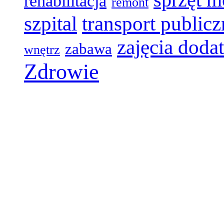
sprzęt 
rehabilitacja
remont
szpital
transport public
zajęcia dod
zabawa
wnętrz
Zdrowie