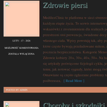
Zdrowie piersi
MediluxClinic to platforma w sieci stworz
każdym etapie życia. To serwis internetow
wskazówki z zrozumieniem dla realnych po
przestrzeni stoi prewencja, świadome decy
własnego ciała. Wpisy powstają tak, aby p
LUTY - 17 - 2026
które często bywają przeładowane mitem, 
ZDROWIE
MOŻLIWOŚĆ KOMENTOWANIA
poczucia bezpieczeństwa. Kategorie Meno
PIERSI
ZOSTAŁA WYŁĄCZONA
Zdrowie kobiety 20+, 30+, 40+, 50+. Na ł
się artykuły poświęcone fizjologii cyklu,
temu, jak notować sygnały, które mogą św
Omawiane są często zgłaszane problemy ta
podbrzusza,
[ Read More ]
POSTED BY ADMIN
Choroby i szkodniki 