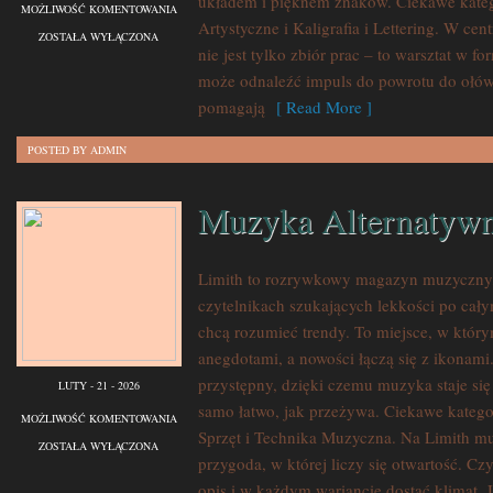
układem i pięknem znaków. Ciekawe kategor
PROJEKTY
MOŻLIWOŚĆ KOMENTOWANIA
Artystyczne i Kaligrafia i Lettering. W cen
KROK
ZOSTAŁA WYŁĄCZONA
nie jest tylko zbiór prac – to warsztat w 
PO
może odnaleźć impuls do powrotu do ołówk
KROKU
pomagają
[ Read More ]
POSTED BY ADMIN
Muzyka Alternatywn
Limith to rozrywkowy magazyn muzyczny, 
czytelnikach szukających lekkości po całym
chcą rozumieć trendy. To miejsce, w który
anegdotami, a nowości łączą się z ikonami
przystępny, dzięki czemu muzyka staje się t
LUTY - 21 - 2026
samo łatwo, jak przeżywa. Ciekawe kategor
MUZYKA
MOŻLIWOŚĆ KOMENTOWANIA
Sprzęt i Technika Muzyczna. Na Limith mu
ALTERNATYWNA
ZOSTAŁA WYŁĄCZONA
przygoda, w której liczy się otwartość. Czy
I
opis i w każdym wariancie dostać klimat. 