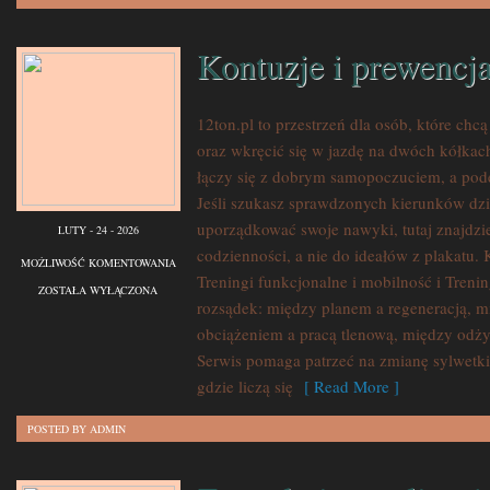
Kontuzje i prewencj
12ton.pl to przestrzeń dla osób, które ch
oraz wkręcić się w jazdę na dwóch kółkach
łączy się z dobrym samopoczuciem, a podej
Jeśli szukasz sprawdzonych kierunków dzi
uporządkować swoje nawyki, tutaj znajdz
LUTY - 24 - 2026
codzienności, a nie do ideałów z plakatu. 
KONTUZJE
MOŻLIWOŚĆ KOMENTOWANIA
Treningi funkcjonalne i mobilność i Treni
I
ZOSTAŁA WYŁĄCZONA
rozsądek: między planem a regeneracją, m
PREWENCJA
obciążeniem a pracą tlenową, między odż
Serwis pomaga patrzeć na zmianę sylwetki 
gdzie liczą się
[ Read More ]
POSTED BY ADMIN