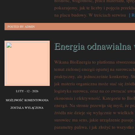
nośność, wilgotność, praca materiału, sprę
pokazujemy, jak te liczby i pojęcia przekł
na placu budowy. W treściach serwisu
[ Re
POSTED BY ADMIN
Energia odnawialna 
Wikana BioEnergia to platforma stworzona
temat zielonej energii opartej na surowca
praktyczny, ale jednocześnie konkretny. S
jak materia organiczna może stać się źród
logistyka surowca, oraz na co zwracać uw
LUTY - 12 - 2026
ekonomia i efektywność. Kategorie to Bi
ENERGIA
MOŻLIWOŚĆ KOMENTOWANIA
energii. Na stronie przewija się myśl, że 
ODNAWIALNA
ZOSTAŁA WYŁĄCZONA
źródła nie dzieje się wyłącznie w wielkich 
W
surowiec ma sens, jakie urządzenie pasuje 
POLSCE
parametry paliwa, i jak złożyć to wszystk