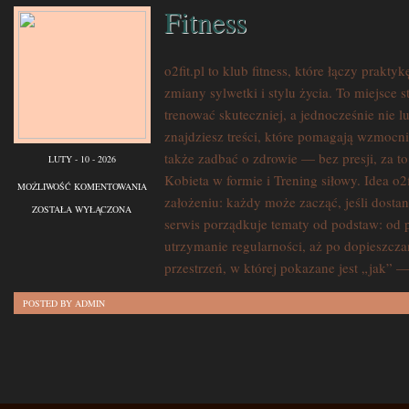
Fitness
o2fit.pl to klub fitness, które łączy prakt
zmiany sylwetki i stylu życia. To miejsce 
trenować skuteczniej, a jednocześnie nie l
znajdziesz treści, które pomagają wzmocni
także zadbać o zdrowie — bez presji, za t
LUTY - 10 - 2026
Kobieta w formie i Trening siłowy. Idea o2f
FITNESS
MOŻLIWOŚĆ KOMENTOWANIA
założeniu: każdy może zacząć, jeśli dosta
ZOSTAŁA WYŁĄCZONA
serwis porządkuje tematy od podstaw: od 
utrzymanie regularności, aż po dopieszczan
przestrzeń, w której pokazane jest „jak” 
POSTED BY ADMIN