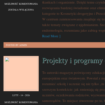
tkankach i organizmie. Dzięki temu czyte
NOWOŚCI
MOŻLIWOŚĆ KOMENTOWANIA
rozwiązania bardziej świadomie oraz eli
KOSMETYCZNE
ZOSTAŁA WYŁĄCZONA
kategorie to Kosmetyki drogeryjne i Prze
W centrum zainteresowania znajduje się tro
także tematy związane z ujędrnianiem. Sz
endermologia, rozumiana jako zabieg wspi
Read More ]
POSTED BY ADMIN
Projekty i programy
To autorski magazyn poświęcony edukacji
europejskim oraz światowym. Powstał z my
rozumieć szkołę i uczenie się nie tylko „tu
szerszym kontekście: jak zmieniają się pr
uczniów, oczekiwania rodziców, wyzwania 
LUTY - 14 - 2026
samorządów. To miejsce stworzone po to, 
PROJEKTY
MOŻLIWOŚĆ KOMENTOWANIA