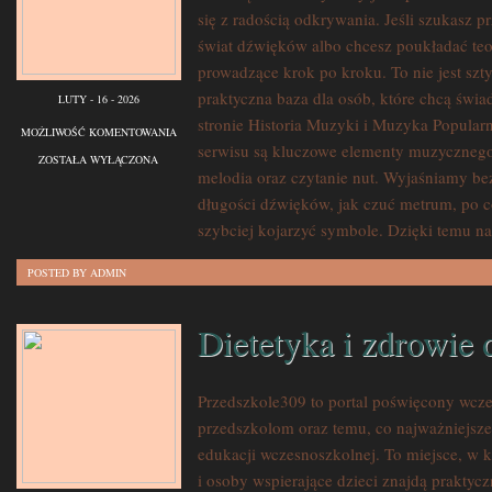
się z radością odkrywania. Jeśli szukasz
świat dźwięków albo chcesz poukładać teor
prowadzące krok po kroku. To nie jest szt
praktyczna baza dla osób, które chcą świa
LUTY - 16 - 2026
stronie Historia Muzyki i Muzyka Popula
ROZGRZEWKI
MOŻLIWOŚĆ KOMENTOWANIA
serwisu są kluczowe elementy muzycznego 
I
ZOSTAŁA WYŁĄCZONA
melodia oraz czytanie nut. Wyjaśniamy be
ĆWICZENIA
długości dźwięków, jak czuć metrum, po co
WOKALNE
szybciej kojarzyć symbole. Dzięki temu na
POSTED BY ADMIN
Dietetyka i zdrowie 
Przedszkole309 to portal poświęcony wcze
przedszkolom oraz temu, co najważniejsze
edukacji wczesnoszkolnej. To miejsce, w 
i osoby wspierające dzieci znajdą prakty