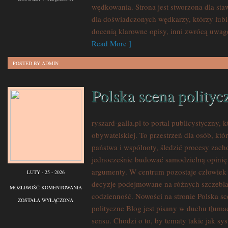
wędkowania. Strona jest stworzona dla sta
WĘDKARZA
dla doświadczonych wędkarzy, którzy lubi
docenią klarowne opisy, inni zwrócą uwagę
Read More ]
POSTED BY ADMIN
Polska scena polityc
ryszard-galla.pl to portal publicystyczny, 
obywatelskiej. To przestrzeń dla osób, kt
państwa i wspólnoty, śledzić procesy zac
jednocześnie budować samodzielną opinię 
argumenty. W centrum pozostaje człowiek j
LUTY - 25 - 2026
decyzje podejmowane na różnych szczeblac
POLSKA
MOŻLIWOŚĆ KOMENTOWANIA
codzienność. Nowości na stronie Polska sce
SCENA
ZOSTAŁA WYŁĄCZONA
polityczne Blog jest pisany w duchu tłuma
POLITYCZNA
sensu. Chodzi o to, by tematy takie jak sy