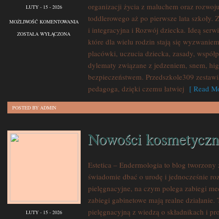
organizacji życia z maluchem oraz rozwoj
LUTY - 15 - 2026
toddlerowego aż po pierwsze lata szkoły. 
DIETETYKA
MOŻLIWOŚĆ KOMENTOWANIA
i integracyjna i Rozwój dziecka. Ideą serw
I
ZOSTAŁA WYŁĄCZONA
które dla wielu rodzin stają się wyzwanie
ZDROWIE
placówki, uczucia dziecka, zasady, współp
DZIECKA
dylematy związane z jedzeniem, snem, hig
bezpieczeństwem. Przedszkole309 zestawia
pedagoga, dzięki czemu łatwiej
[ Read Mo
POSTED BY ADMIN
Nowości kosmetyczn
Estetica – Endermologia to blog tworzony 
świadomie dbać o urodę i jednocześnie roz
pielęgnacyjne, na czym polega zabiegi me
zabiegi gabinetowe mają realne działanie. 
pielęgnacyjną z wiedzą o składnikach i p
LUTY - 15 - 2026