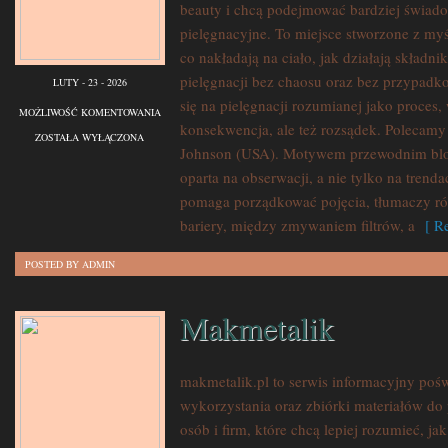
beauty i chcą podejmować bardziej świad
pielęgnacyjne. To miejsce stworzone z myśl
co nakładają na ciało, jak działają składn
pielęgnacji bez chaosu oraz bez przypad
LUTY - 23 - 2026
się na pielęgnacji rozumianej jako proces,
COTY
MOŻLIWOŚĆ KOMENTOWANIA
konsekwencja, ale też rozsądek. Polecam
INC.
ZOSTAŁA WYŁĄCZONA
Johnson (USA). Motywem przewodnim bloga
(USA)
oparta na obserwacji, a nie tylko na trend
pomaga porządkować pojęcia, tłumaczy r
bariery, między zmywaniem filtrów, a
[ Re
POSTED BY ADMIN
Makmetalik
makmetalik.pl to serwis informacyjny po
wykorzystania oraz zbiórki materiałów do 
osób i firm, które chcą lepiej rozumieć, ja