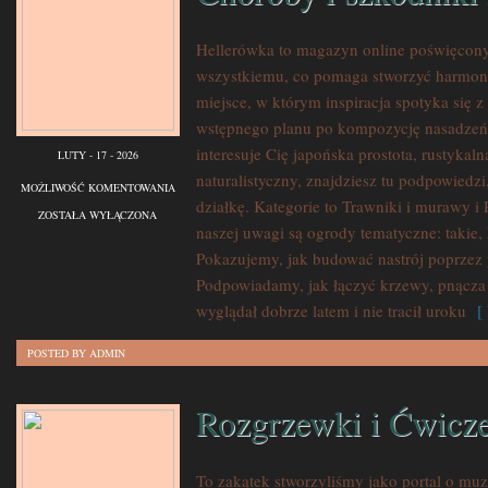
Hellerówka to magazyn online poświęcon
wszystkiemu, co pomaga stworzyć harmoni
miejsce, w którym inspiracja spotyka się 
wstępnego planu po kompozycję nasadzeń, m
interesuje Cię japońska prostota, rustykal
LUTY - 17 - 2026
naturalistyczny, znajdziesz tu podpowiedzi
CHOROBY
MOŻLIWOŚĆ KOMENTOWANIA
działkę. Kategorie to Trawniki i murawy 
I
ZOSTAŁA WYŁĄCZONA
naszej uwagi są ogrody tematyczne: takie, 
SZKODNIKI
Pokazujemy, jak budować nastrój poprzez p
ROŚLIN
Podpowiadamy, jak łączyć krzewy, pnącza 
wyglądał dobrze latem i nie tracił uroku
[ 
POSTED BY ADMIN
Rozgrzewki i Ćwicz
To zakątek stworzyliśmy jako portal o mu