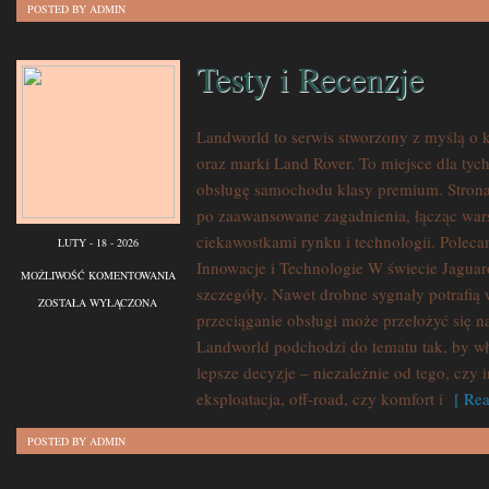
POSTED BY ADMIN
Testy i Recenzje
Landworld to serwis stworzony z myślą o 
oraz marki Land Rover. To miejsce dla tych
obsługę samochodu klasy premium. Stron
po zaawansowane zagadnienia, łącząc war
ciekawostkami rynku i technologii. Pole
LUTY - 18 - 2026
Innowacje i Technologie W świecie Jaguar
TESTY
MOŻLIWOŚĆ KOMENTOWANIA
szczegóły. Nawet drobne sygnały potrafią
I
ZOSTAŁA WYŁĄCZONA
przeciąganie obsługi może przełożyć się n
RECENZJE
Landworld podchodzi do tematu tak, by w
lepsze decyzje – niezależnie od tego, czy 
eksploatacja, off-road, czy komfort i
[ Rea
POSTED BY ADMIN