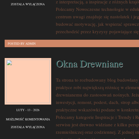
z interpretacją, a inspiracje z różnych kra
I
ZOSTAŁA WYŁĄCZONA
Polecamy Nowoczesne technologie w eduk
PROGRAMY
centrum uwagi znajduje się nastolatek i je
EDUKACYJNE
budować motywację, jak wspierać sprawczo
przechodzić przez kryzysy pojawiające się
POSTED BY ADMIN
Okna Drewniane
Ta strona to rozbudowany blog budowlany
praktyce robi największą różnicę w elemen
drewnianemu do zastosowań nośnych. Jeżeli
inwestycji, remont, podest, dach, strop albo
praktyczne wskazówki podane w konkretny 
LUTY - 13 - 2026
Polecamy kategorie Inspiracje i Trendy i
OKNA
MOŻLIWOŚĆ KOMENTOWANIA
serwisu jest drewno widziane z kilku persp
DREWNIANE
ZOSTAŁA WYŁĄCZONA
rzemieślniczej oraz codziennej. Z jednej 