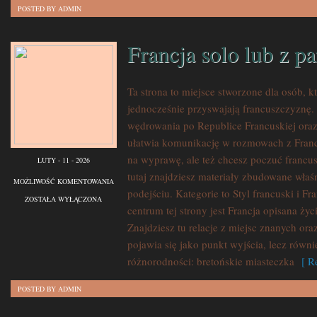
POSTED BY ADMIN
Francja solo lub z p
Ta strona to miejsce stworzone dla osób, k
jednocześnie przyswajają francuszczyznę.
wędrowania po Republice Francuskiej ora
ułatwia komunikację w rozmowach z Franc
na wyprawę, ale też chcesz poczuć francu
LUTY - 11 - 2026
tutaj znajdziesz materiały zbudowane wł
FRANCJA
MOŻLIWOŚĆ KOMENTOWANIA
podejściu. Kategorie to Styl francuski i F
SOLO
ZOSTAŁA WYŁĄCZONA
centrum tej strony jest Francja opisana życ
LUB
Znajdziesz tu relacje z miejsc znanych ora
Z
pojawia się jako punkt wyjścia, lecz równi
PARTNEREM
różnorodności: bretońskie miasteczka
[ Re
POSTED BY ADMIN