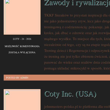
Zawody i rywalizacj
TKKF Sieraków to przystań inspiracji dla 
nie jako jednorazowy zryw, lecz jako drog
treningową z codziennością: pokazuje, ja
kroku, jak dbać o zdrowie oraz jak rozwij
mądrego wysiłku. To miejsce dla tych, któ
LUTY - 24 - 2026
niezależnie od tego, czy są na etapie regu
ZAWODY
MOŻLIWOŚĆ KOMENTOWANIA
Trening dzieci i Regeneracja i odpoczynek
I
ZOSTAŁA WYŁĄCZONA
że trening nie jest tylko zbiorem ćwiczeń,
RYWALIZACJA
pasować do wieku oraz realiów dnia cod
pomaga układać mikrocykl w sposób, któ
POSTED BY ADMIN
Coty Inc. (USA)
johnmasters-polska.pl to platforma dla osób