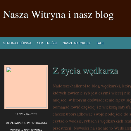
Nasza Witryna i nasz blog
STRONA GŁÓWNA
SPIS TREŚCI
NASZE ARTYKUŁY
TAGI
Z życia wędkarza
Nadorsze-haller.pl to blog wędkarski, któr
których łowienie ryb jest czymś więcej n
miejsce, w którym doświadczenie łączy się
pomagać łowić częściej i z większą satysfak
chcesz uporządkować swoje podejście do z
LUTY - 26 - 2026
czytać o wodzie, rybach i wędkarskich real
Z
MOŻLIWOŚĆ KOMENTOWANIA
przestrzeń. Nowości na stronie to Wędkar
ŻYCIA
ZOSTAŁA WYŁĄCZONA