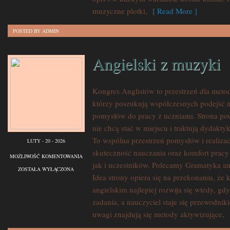
NISZOWA
muzyczne plotki,
[ Read More ]
POSTED BY ADMIN
Angielski z muzyki
Kongres Anglistów to przestrzeń dla meto
którzy poszukują współczesnych podejść 
pomysłów do pracy z uczniami. Strona pow
nie chcą stać w miejscu i traktują dydakt
To wspólna przestrzeń pomysłów i realizacj
LUTY - 20 - 2026
skuteczność nauczania oraz komfort pracy
ANGIELSKI
MOŻLIWOŚĆ KOMENTOWANIA
jak i uczestników. Polecamy Gramatyka an
Z
ZOSTAŁA WYŁĄCZONA
Idea strony opiera się na przekonaniu, że
MUZYKI
angielskim najlepiej rozwija się wtedy, g
zadania, a nauczyciel staje się przewodni
uwagi znajdują się metody aktywizujące,
[