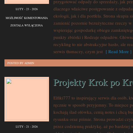
przygotować odpady do sprzedaży, jak prze
dlaczego właściwe postępowanie z odpada
LUTY - 23 - 2026
ekologii, jak i dla portfela. Strona skupia 
MAKMETALIK
MOŻLIWOŚĆ KOMENTOWANIA
zamienić pozornie bezużyteczne rzeczy w 
ZOSTAŁA WYŁĄCZONA
wspierając gospodarkę obiegu zamkniętego
punkty zbiórki i Rodzaje odpadów. Główną 
recykling to nie abstrakcyjne hasło, ale r
serwis tłumaczy, czym jest
[ Read More ]
POSTED BY ADMIN
Projekty Krok po K
Elfiki777 to inspirujący serwis dla osób, k
ręcznie w sposób przyjemny. To miejsce po
kochają ślad ołówka, cenią notes i chcą b
rysunku oraz piśmie. Strona prowadzi czyt
przez codzienną praktykę, aż po bardziej
LUTY - 21 - 2026