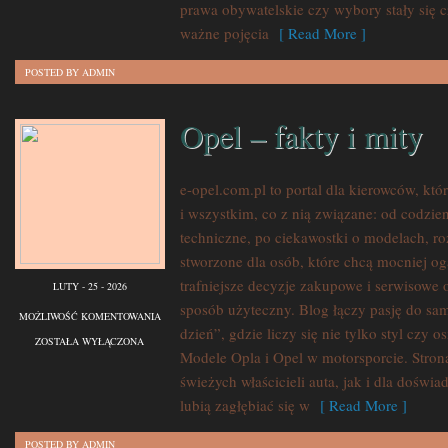
prawa obywatelskie czy wybory stały się c
ważne pojęcia
[ Read More ]
POSTED BY ADMIN
Opel – fakty i mity
e-opel.com.pl to portal dla kierowców, któ
i wszystkim, co z nią związane: od codzien
techniczne, po ciekawostki o modelach, ro
stworzone dla osób, które chcą mocniej o
trafniejsze decyzje zakupowe i serwisowe 
LUTY - 25 - 2026
sposób użyteczny. Blog łączy pasję do s
OPEL
MOŻLIWOŚĆ KOMENTOWANIA
dzień”, gdzie liczy się nie tylko styl czy o
–
ZOSTAŁA WYŁĄCZONA
Modele Opla i Opel w motorsporcie. Strona
FAKTY
świeżych właścicieli auta, jak i dla dośw
I
lubią zagłębiać się w
[ Read More ]
MITY
POSTED BY ADMIN