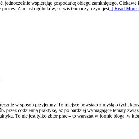
ść, jednocześnie wspierając gospodarkę obiegu zamkniętego. Ciekawe 
lny proces. Zamiast ogólników, serwis tłumaczy, czym jest
[ Read More 
a
ać ręcznie w sposób przyjemny. To miejsce powstało z myślą o tych, któ
ób, przez codzienną praktykę, aż po bardziej wymagające tematy związ
 praktyka. To nie jest tylko zbiór prac – to warsztat w formie bloga, 