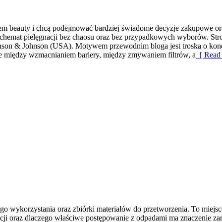
wiatem beauty i chcą podejmować bardziej świadome decyzje zakupowe ora
ć schemat pielęgnacji bez chaosu oraz bez przypadkowych wyborów. Stro
nson & Johnson (USA). Motywem przewodnim bloga jest troska o kondycj
ce między wzmacnianiem bariery, między zmywaniem filtrów, a
[ Read 
wykorzystania oraz zbiórki materiałów do przetworzenia. To miejsce dl
ji oraz dlaczego właściwe postępowanie z odpadami ma znaczenie zarówn