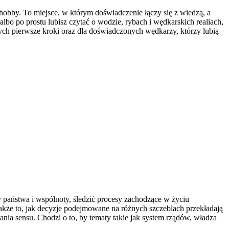
 hobby. To miejsce, w którym doświadczenie łączy się z wiedzą, a
albo po prostu lubisz czytać o wodzie, rybach i wędkarskich realiach,
ych pierwsze kroki oraz dla doświadczonych wędkarzy, którzy lubią
my państwa i wspólnoty, śledzić procesy zachodzące w życiu
akże to, jak decyzje podejmowane na różnych szczeblach przekładają
cania sensu. Chodzi o to, by tematy takie jak system rządów, władza