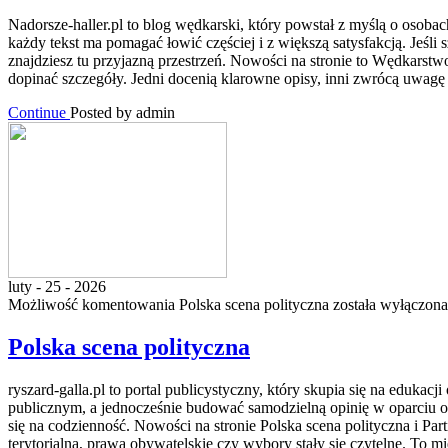
Nadorsze-haller.pl to blog wędkarski, który powstał z myślą o osoba
każdy tekst ma pomagać łowić częściej i z większą satysfakcją. Jeśli
znajdziesz tu przyjazną przestrzeń. Nowości na stronie to Wędkarst
dopinać szczegóły. Jedni docenią klarowne opisy, inni zwrócą uwagę 
Continue
Posted by admin
luty - 25 - 2026
Możliwość komentowania
Polska scena polityczna
została wyłączona
Polska scena polityczna
ryszard-galla.pl to portal publicystyczny, który skupia się na eduka
publicznym, a jednocześnie budować samodzielną opinię w oparciu o 
się na codzienność. Nowości na stronie Polska scena polityczna i Par
terytorialna, prawa obywatelskie czy wybory stały się czytelne. To m