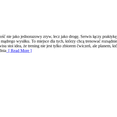
ność nie jako jednorazowy zryw, lecz jako drogę. Serwis łączy prakty
mądrego wysiłku. To miejsce dla tych, którzy chcą trenować rozsądniej,
su stoi idea, że trening nie jest tylko zbiorem ćwiczeń, ale planem, 
dnia
[ Read More ]