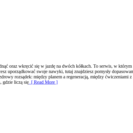
udnąć oraz wkręcić się w jazdę na dwóch kółkach. To serwis, w którym 
cesz uporządkować swoje nawyki, tutaj znajdziesz pomysły dopasowane 
st zdrowy rozsądek: między planem a regeneracją, między ćwiczeniami 
 gdzie liczą się
[ Read More ]