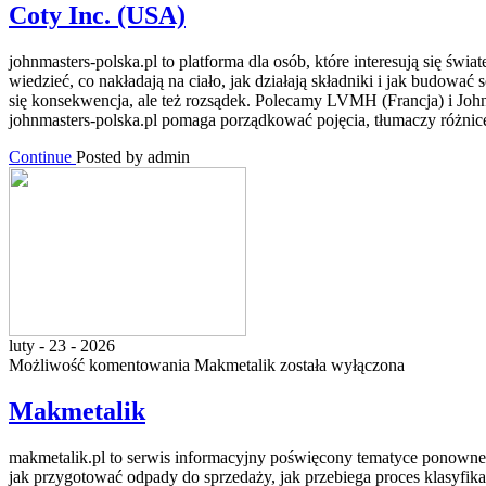
Coty Inc. (USA)
johnmasters-polska.pl to platforma dla osób, które interesują się ś
wiedzieć, co nakładają na ciało, jak działają składniki i jak budowa
się konsekwencja, ale też rozsądek. Polecamy LVMH (Francja) i Joh
johnmasters-polska.pl pomaga porządkować pojęcia, tłumaczy różni
Continue
Posted by admin
luty - 23 - 2026
Możliwość komentowania
Makmetalik
została wyłączona
Makmetalik
makmetalik.pl to serwis informacyjny poświęcony tematyce ponownego 
jak przygotować odpady do sprzedaży, jak przebiega proces klasyfikac