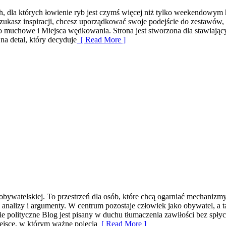
ch, dla których łowienie ryb jest czymś więcej niż tylko weekendowym
 szukasz inspiracji, chcesz uporządkować swoje podejście do zestawów, 
wo muchowe i Miejsca wędkowania. Strona jest stworzona dla stawiając
na detal, który decyduje
[ Read More ]
cji obywatelskiej. To przestrzeń dla osób, które chcą ogarniać mechaniz
analizy i argumenty. W centrum pozostaje człowiek jako obywatel, a t
tie polityczne Blog jest pisany w duchu tłumaczenia zawiłości bez spły
iejsce, w którym ważne pojęcia
[ Read More ]