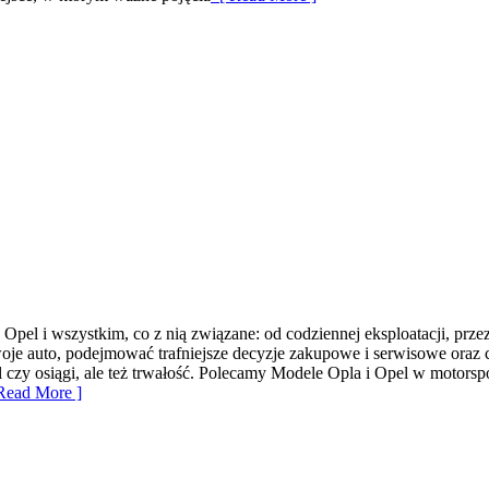
e Opel i wszystkim, co z nią związane: od codziennej eksploatacji, prz
woje auto, podejmować trafniejsze decyzje zakupowe i serwisowe oraz 
l czy osiągi, ale też trwałość. Polecamy Modele Opla i Opel w motorspor
Read More ]