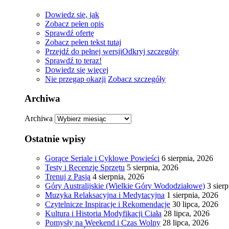
Dowiedz się, jak
Zobacz pełen opis
Sprawdź ofertę
Zobacz pełen tekst tutaj
Przejdź do pełnej wersji
Odkryj szczegóły
Sprawdź to teraz!
Dowiedz się więcej
Nie przegap okazji
Zobacz szczegóły
Archiwa
Archiwa
Ostatnie wpisy
Gorące Seriale i Cyklowe Powieści
6 sierpnia, 2026
Testy i Recenzje Sprzętu
5 sierpnia, 2026
Trenuj z Pasją
4 sierpnia, 2026
Góry Australijskie (Wielkie Góry Wododziałowe)
3 sier
Muzyka Relaksacyjna i Medytacyjna
1 sierpnia, 2026
Czytelnicze Inspiracje i Rekomendacje
30 lipca, 2026
Kultura i Historia Modyfikacji Ciała
28 lipca, 2026
Pomysły na Weekend i Czas Wolny
28 lipca, 2026