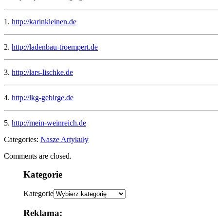
1.
http://karinkleinen.de
2.
http://ladenbau-troempert.de
3.
http://lars-lischke.de
4.
http://lkg-gebirge.de
5.
http://mein-weinreich.de
Categories:
Nasze Artykuły
Comments are closed.
Kategorie
Kategorie
Reklama: