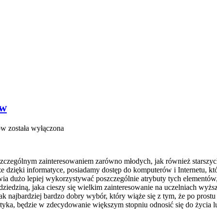
ów
ów
została wyłączona
ę szczególnym zainteresowaniem zarówno młodych, jak również starszych 
e dzięki informatyce, posiadamy dostęp do komputerów i Internetu, kt
iwia dużo lepiej wykorzystywać poszczególnie atrybuty tych element
 dziedziną, jaka cieszy się wielkim zainteresowanie na uczelniach wyżs
ak najbardziej bardzo dobry wybór, który wiąże się z tym, że po prostu 
atyka, będzie w zdecydowanie większym stopniu odnosić się do życia l