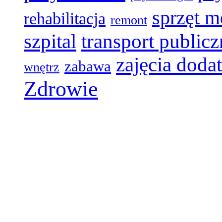
sprzęt 
rehabilitacja
remont
szpital
transport public
zajęcia dod
zabawa
wnętrz
Zdrowie