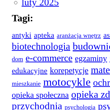
luty 2025
Tagi:
antyki
apteka
a
aranżacja wnętrz
budowni
biotechnologia
e-commerce
egzaminy
dom
mate
korepetycje
edukacyjne
motocykle
och
mieszkanie
opieka z
opieka społeczna
przychodnia
ps
psychologia